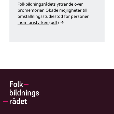
Folkbildningsrådets yttrande över
promemorian Ökade möjligheter till
omställningsstudiestöd för personer
inom bristyrken (pdf)