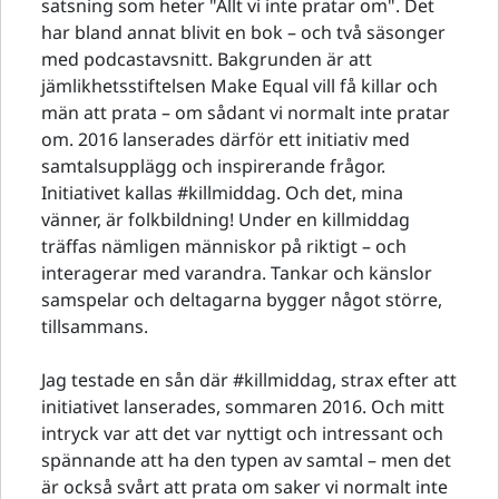
satsning som heter "Allt vi inte pratar om". Det
har bland annat blivit en bok – och två säsonger
med podcastavsnitt. Bakgrunden är att
jämlikhetsstiftelsen Make Equal vill få killar och
män att prata – om sådant vi normalt inte pratar
om. 2016 lanserades därför ett initiativ med
samtalsupplägg och inspirerande frågor.
Initiativet kallas #killmiddag. Och det, mina
vänner, är folkbildning! Under en killmiddag
träffas nämligen människor på riktigt – och
interagerar med varandra. Tankar och känslor
samspelar och deltagarna bygger något större,
tillsammans.
Jag testade en sån där #killmiddag, strax efter att
initiativet lanserades, sommaren 2016. Och mitt
intryck var att det var nyttigt och intressant och
spännande att ha den typen av samtal – men det
är också svårt att prata om saker vi normalt inte