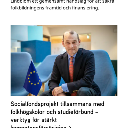
Lindblom ett gemensamt handslag för att säkra
folkbildningens framtid och finansiering.
Socialfondsprojekt tillsammans med
folkhögskolor och studieförbund –
verktyg för stärkt
kompetensförsörjning