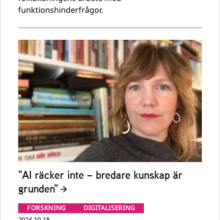
funktionshinderfrågor.
"AI räcker inte – bredare kunskap är
grunden"
FORSKNING
DIGITALISERING
2024-10-18