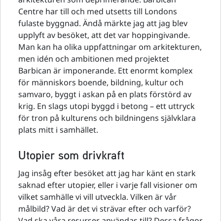
Centre har till och med utsetts till Londons
fulaste byggnad. Ändå märkte jag att jag blev
upplyft av besöket, att det var hoppingivande.
Man kan ha olika uppfattningar om arkitekturen,
men idén och ambitionen med projektet
Barbican är imponerande. Ett enormt komplex
för människors boende, bildning, kultur och
samvaro, byggt i askan på en plats förstörd av
krig. En slags utopi byggd i betong – ett uttryck
för tron på kulturens och bildningens självklara
plats mitt i samhället.
Utopier som drivkraft
Jag insåg efter besöket att jag har känt en stark
saknad efter utopier, eller i varje fall visioner om
vilket samhälle vi vill utveckla. Vilken är vår
målbild? Vad är det vi strävar efter och varför?
Vad ska våra resurser användas till? Dessa frågor