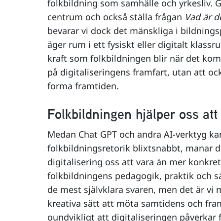
folkbildning som samhälle och yrkesliv. 
centrum och också ställa frågan
Vad är d
bevarar vi dock det mänskliga i bildning
äger rum i ett fysiskt eller digitalt klass
kraft som folkbildningen blir när det komm
på digitaliseringens framfart, utan att ock
forma framtiden.
Folkbildningen hjälper oss att
Medan Chat GPT och andra AI-verktyg kan
folkbildningsretorik blixtsnabbt, manar 
digitalisering oss att vara än mer konkret
folkbildningens pedagogik, praktik och s
de mest självklara svaren, men det är v
kreativa sätt att möta samtidens och fra
oundvikligt att digitaliseringen påverkar 