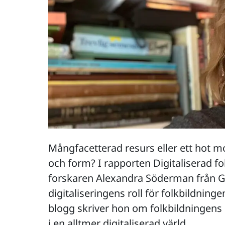
Mångfacetterad resurs eller ett hot mo
och form? I rapporten Digitaliserad f
forskaren Alexandra Söderman från G
digitaliseringens roll för folkbildninge
blogg skriver hon om folkbildningens
i en alltmer digitaliserad värld.