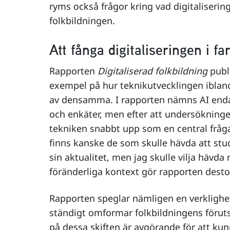
ryms också frågor kring vad digitaliseri
folkbildningen.
Att fånga digitaliseringen i fa
Rapporten
Digitaliserad folkbildning
publi
exempel på hur teknikutvecklingen ibland
av densamma. I rapporten nämns AI endast
och enkäter, men efter att undersöknin
tekniken snabbt upp som en central fråga
finns kanske de som skulle hävda att stu
sin aktualitet, men jag skulle vilja hävd
föränderliga kontext gör rapporten dest
Rapporten speglar nämligen en verklighe
ständigt omformar folkbildningens föruts
på dessa skiften är avgörande för att ku