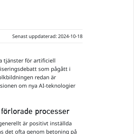
Senast uppdaterad:
2024-10-18
tjänster för artificiell
taliseringsdebatt som pågått i
olkbildningen redan är
ssionen om nya AI-teknologier
 förlorade processer
enerellt är positivt inställda
ras det ofta genom betoning på