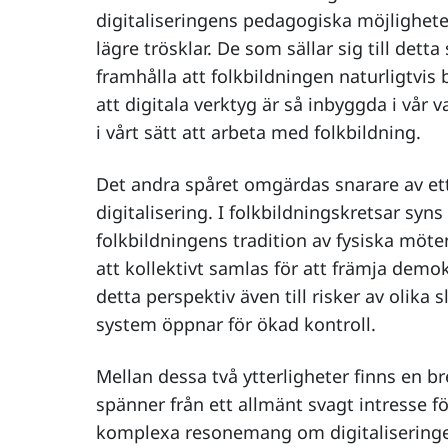
digitaliseringens pedagogiska möjlighet
lägre trösklar. De som sällar sig till dett
framhålla att folkbildningen naturligtvis 
att digitala verktyg är så inbyggda i vår 
i vårt sätt att arbeta med folkbildning.
Det andra spåret omgärdas snarare av et
digitalisering. I folkbildningskretsar syn
folkbildningens tradition av fysiska möte
att kollektivt samlas för att främja demo
detta perspektiv även till risker av olika 
system öppnar för ökad kontroll.
Mellan dessa två ytterligheter finns en b
spänner från ett allmänt svagt intresse för
komplexa resonemang om digitaliseringen