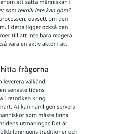
Genom att sätta människan i
et som teknik inte kan göra?
sprocessen, oavsett om den
rum. I detta ligger också den
er till att inte bara reagera
så vara en aktiv aktör i att
 hitta frågorna
 leverera välkänd
den senaste tidens
a i retoriken kring
ärart. AI kan nämligen servera
i människor som måste finna
mtidens utmaningar. Det är
folkbildningens traditioner och