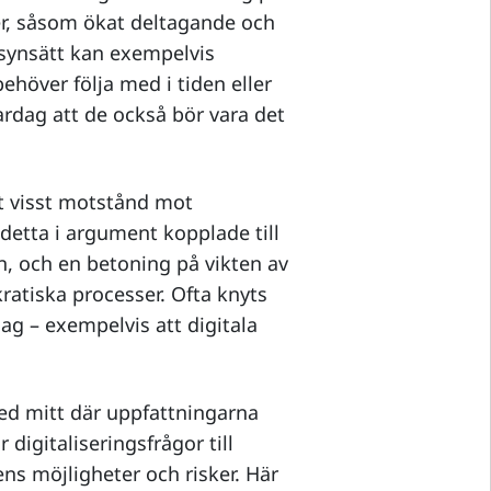
er, såsom ökat deltagande och
a synsätt kan exempelvis
behöver följa med i tiden eller
vardag att de också bör vara det
t visst motstånd mot
s detta i argument kopplade till
n, och en betoning på vikten av
kratiska processer. Ofta knyts
slag – exempelvis att digitala
red mitt där uppfattningarna
 digitaliseringsfrågor till
s möjligheter och risker. Här