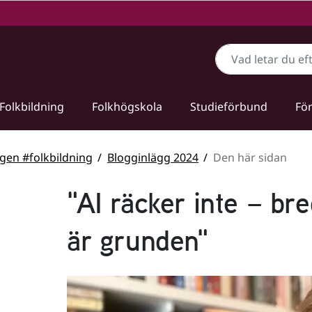
Sök
Folkbildning
Folkhögskola
Studieförbund
För
gen #folkbildning
Blogginlägg 2024
Den här sidan
"AI räcker inte – br
är grunden"