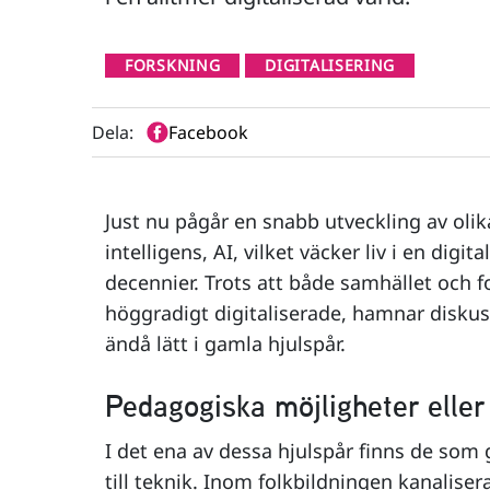
FORSKNING
DIGITALISERING
Dela:
Facebook
Just nu pågår en snabb utveckling av olika 
intelligens, AI, vilket väcker liv i en digi
decennier. Trots att både samhället och f
höggradigt digitaliserade, hamnar disku
ändå lätt i gamla hjulspår.
Pedagogiska möjligheter eller
I det ena av dessa hjulspår finns de som g
till teknik. Inom folkbildningen kanalise