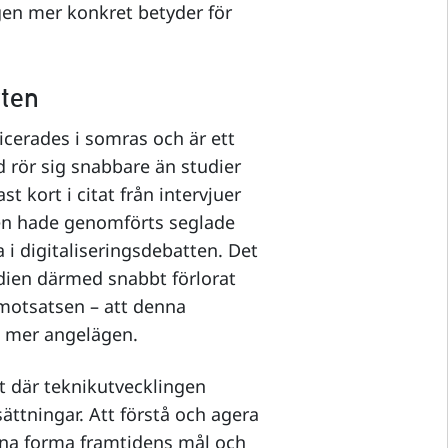
ngen mer konkret betyder för
rten
cerades i somras och är ett
 rör sig snabbare än studier
 kort i citat från intervjuer
gen hade genomförts seglade
 i digitaliseringsdebatten. Det
dien därmed snabbt förlorat
a motsatsen – att denna
o mer angelägen.
t där teknikutvecklingen
ättningar. Att förstå och agera
nna forma framtidens mål och