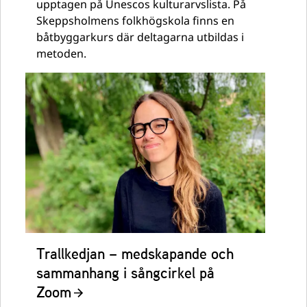
upptagen på Unescos kulturarvslista. På
Skeppsholmens folkhögskola finns en
båtbyggarkurs där deltagarna utbildas i
metoden.
Trallkedjan – medskapande och
sammanhang i sångcirkel på
Zoom