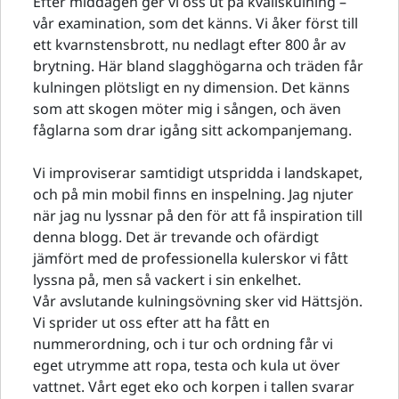
Efter middagen ger vi oss ut på kvällskulning –
vår examination, som det känns. Vi åker först till
ett kvarnstensbrott, nu nedlagt efter 800 år av
brytning. Här bland slagghögarna och träden får
kulningen plötsligt en ny dimension. Det känns
som att skogen möter mig i sången, och även
fåglarna som drar igång sitt ackompanjemang.
Vi improviserar samtidigt utspridda i landskapet,
och på min mobil finns en inspelning. Jag njuter
när jag nu lyssnar på den för att få inspiration till
denna blogg. Det är trevande och ofärdigt
jämfört med de professionella kulerskor vi fått
lyssna på, men så vackert i sin enkelhet.
Vår avslutande kulningsövning sker vid Hättsjön.
Vi sprider ut oss efter att ha fått en
nummerordning, och i tur och ordning får vi
eget utrymme att ropa, testa och kula ut över
vattnet. Vårt eget eko och korpen i tallen svarar