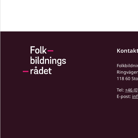
Kontak
Folkbildn
Ringväge
118 60 St
Tel:
+46 (0
E-post:
in