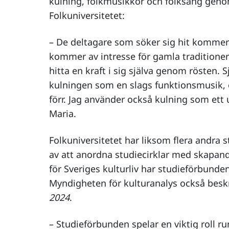
kulning, folkmusikkör och folksång gen
Folkuniversitetet:
– De deltagare som söker sig hit kommer 
kommer av intresse för gamla traditioner 
hitta en kraft i sig själva genom rösten. S
kulningen som en slags funktionsmusik, o
förr. Jag använder också kulning som ett 
Maria.
Folkuniversitetet har liksom flera andra 
av att anordna studiecirklar med skapande
för Sveriges kulturliv har studieförbunde
Myndigheten för kulturanalys också beskr
2024
.
– Studieförbunden spelar en viktig roll r