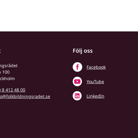
t
Följ oss
ingsrådet
Facebook
n 100
ockholm
YouTube
) 8 412 48 00
LinkedIn
fo@folkbildningsradet.se