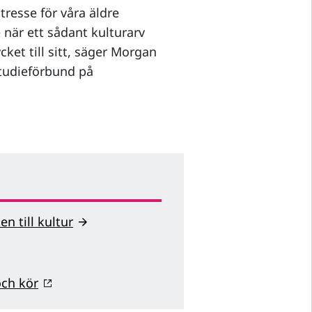
ntresse för våra äldre
 när ett sådant kulturarv
ket till sitt, säger Morgan
studieförbund på
n till kultur
och kör