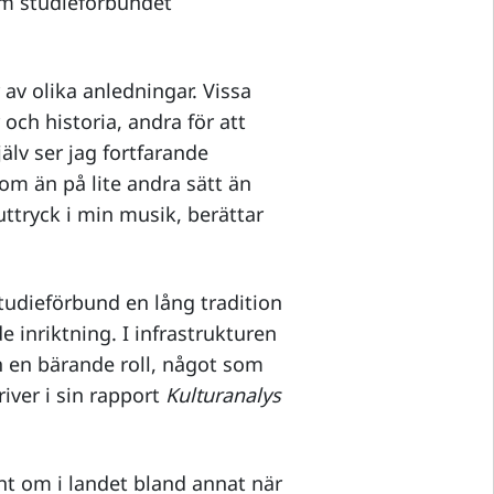
om studieförbundet
av olika anledningar. Vissa
och historia, andra för att
jälv ser jag fortfarande
m än på lite andra sätt än
uttryck i min musik, berättar
studieförbund en lång tradition
 inriktning. I infrastrukturen
n en bärande roll, något som
iver i sin rapport
Kulturanalys
unt om i landet bland annat när