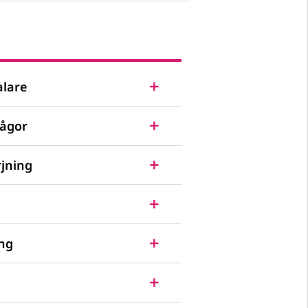
alare
rågor
jning
ing