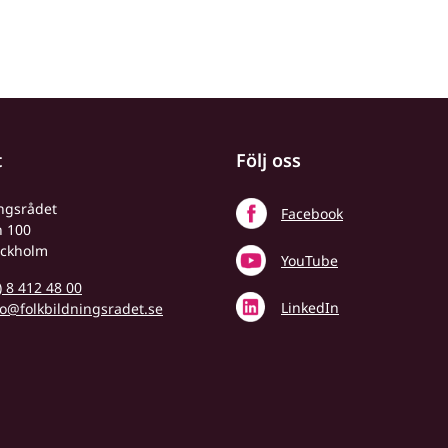
t
Följ oss
ingsrådet
Facebook
n 100
ockholm
YouTube
) 8 412 48 00
LinkedIn
fo@folkbildningsradet.se