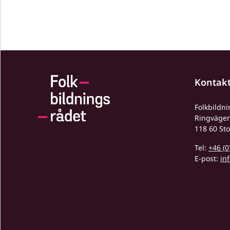
Kontak
Folkbildn
Ringväge
118 60 St
Tel:
+46 (0
E-post:
in