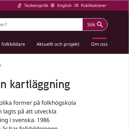
Teckenspråk
English
Publikationer
Sök
 folkbildare
Aktuellt och projekt
Om oss
n
en kartläggning
 olika former på folkhögskola
n lagts på att utveckla
ing i svenska. 1986
år har folkbildningen