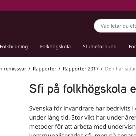
Sök
Folkbildning
Folkhögskola
Studieförbund
För
ch remissvar
Rapporter
Rapporter 2017
Den här sida
Sfi på folkhögskola 
Svenska för invandrare har bedrivits i
under lång tid. Stor vikt har under åre
metoder för att arbeta med undervisn
kommunaliserades sfi, men på senare 