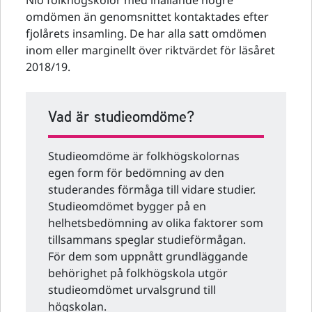
Nio folkhögskolor med ihållande högre
omdömen än genomsnittet kontaktades efter
fjolårets insamling. De har alla satt omdömen
inom eller marginellt över riktvärdet för läsåret
2018/19.
Vad är studieomdöme?
Studieomdöme är folkhögskolornas
egen form för bedömning av den
studerandes förmåga till vidare studier.
Studieomdömet bygger på en
helhetsbedömning av olika faktorer som
tillsammans speglar studieförmågan.
För dem som uppnått grundläggande
behörighet på folkhögskola utgör
studieomdömet urvalsgrund till
högskolan.