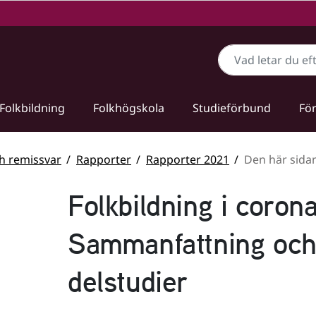
Sök
Folkbildning
Folkhögskola
Studieförbund
För
ch remissvar
Rapporter
Rapporter 2021
Den här sida
Folkbildning i coron
Sammanfattning och 
delstudier