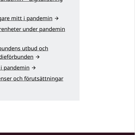
gare mitt i pandemin
farenheter under pandemin
örbundens utbud och
udieförbunden
 i pandemin
nser och förutsättningar