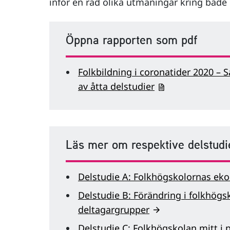
inför en rad olika utmaningar kring båd
Öppna rapporten som pdf
Folkbildning i coronatider 2020 –
av åtta delstudier
Läs mer om respektive delstudi
Delstudie A: Folkhögskolornas ek
Delstudie B: Förändring i folkhög
deltagargrupper
Delstudie C: Folkhögskolan mitt i 