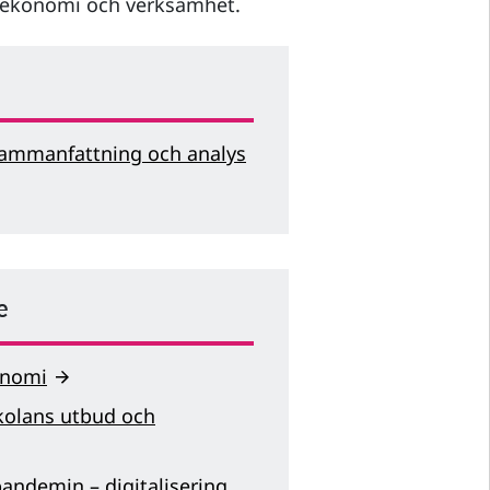
e ekonomi och verksamhet.
 Sammanfattning och analys
e
onomi
skolans utbud och
pandemin – digitalisering