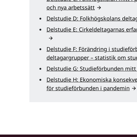
och nya arbetssätt
Delstudie D: Folkhögskolans delta
Delstudie E: Cirkeldeltagarnas er
Delstudie F: Förändring i studief
deltagargrupper – statistik om st
Delstudie G: Studieförbunden mitt
Delstudie H: Ekonomiska konsekve
för studieförbunden i pandemin