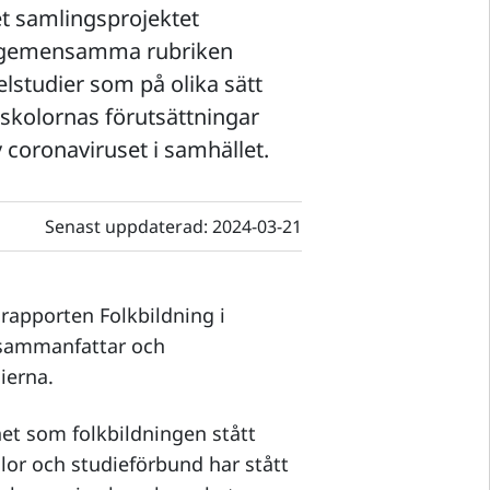
et samlingsprojektet
en gemensamma rubriken
elstudier som på olika sätt
skolornas förutsättningar
v coronaviruset i samhället.
Senast uppdaterad:
2024-03-21
rapporten Folkbildning i
 sammanfattar och
ierna.
et som folkbildningen stått
or och studieförbund har stått