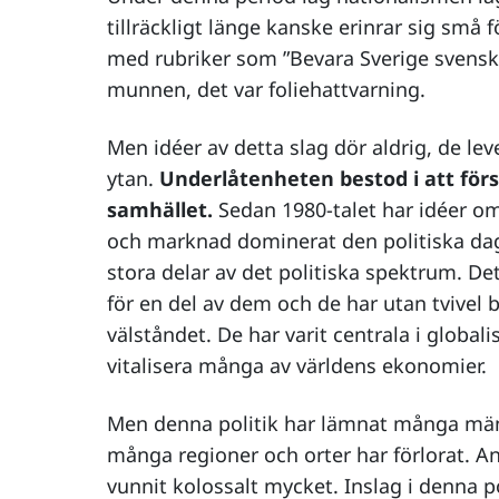
tillräckligt länge kanske erinrar sig små 
med rubriker som ”Bevara Sverige svenskt
munnen, det var foliehattvarning.
Men idéer av detta slag dör aldrig, de lev
ytan.
Underlåtenheten bestod i att f
samhället.
Sedan 1980-talet har idéer o
och marknad dominerat den politiska dag
stora delar av det politiska spektrum. D
för en del av dem och de har utan tvivel b
välståndet. De har varit centrala i globali
vitalisera många av världens ekonomier.
Men denna politik har lämnat många män
många regioner och orter har förlorat. An
vunnit kolossalt mycket. Inslag i denna po