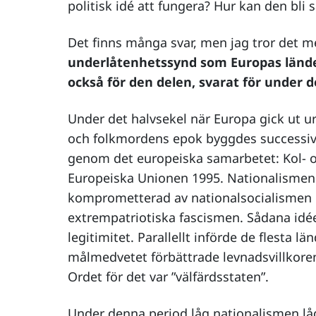
politisk idé att fungera? Hur kan den bli 
Det finns många svar, men jag tror det m
underlåtenhetssynd som Europas lände
också för den delen, svarat för under 
Under det halvsekel när Europa gick ut u
och folkmordens epok byggdes successivt 
genom det europeiska samarbetet: Kol- o
Europeiska Unionen 1995. Nationalismen
komprometterad av nationalsocialismen 
extrempatriotiska fascismen. Sådana idéer
legitimitet. Parallellt införde de flesta l
målmedvetet förbättrade levnadsvillkor
Ordet för det var ”välfärdsstaten”.
Under denna period låg nationalismen lå