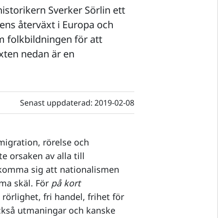
istorikern Sverker Sörlin ett
ns återväxt i Europa och
 folkbildningen för att
xten nedan är en
Senast uppdaterad:
2019-02-08
migration, rörelse och
 orsaken av alla till
 komma sig att nationalismen
mma skäl. För
på kort
örlighet, fri handel, frihet för
 också utmaningar och kanske