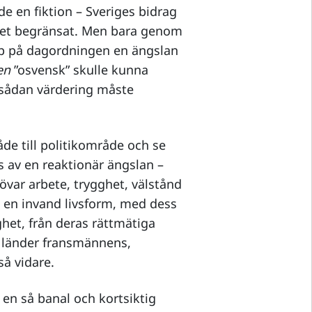
de en fiktion – Sveriges bidrag
cket begränsat. Men bara genom
upp på dagordningen en ängslan
en
”osvensk” skulle kunna
e sådan värdering måste
de till politikområde och se
s av en reaktionär ängslan –
övar arbete, trygghet, välstånd
 en invand livsform, med dess
het, från deras rättmätiga
ra länder fransmännens,
så vidare.
r en så banal och kortsiktig