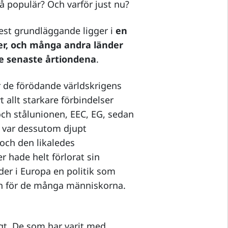
så populär? Och varför just nu?
est grundläggande ligger i
en
r, och många andra länder
de senaste årtiondena
.
r de förödande världskrigens
allt starkare förbindelser
ch stålunionen, EEC, EG, sedan
 var dessutom djupt
och den likaledes
 hade helt förlorat sin
änder i Europa en politik som
en för de många människorna.
gt. De som har varit med