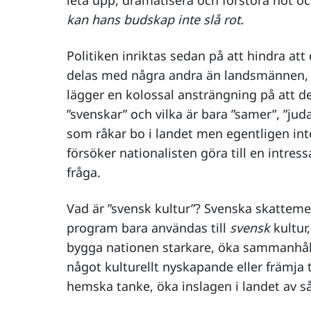
leta upp, dramatisera och förstora hot 
kan hans budskap inte slå rot.
Politiken inriktas sedan på att hindra at
delas med några andra än landsmännen, 
lägger en kolossal ansträngning på att def
”svenskar” och vilka är bara ”samer”, ”judar
som råkar bo i landet men egentligen inte
försöker nationalisten göra till en intressa
fråga.
Vad är ”svensk kultur”? Svenska skattemed
program bara användas till
svensk
kultur,
bygga nationen starkare, öka sammanhåll
något kulturellt nyskapande eller främja t
hemska tanke, öka inslagen i landet av så