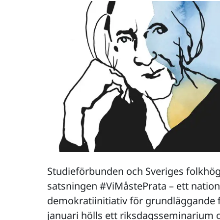
Studieförbunden och Sveriges folkhö
satsningen #ViMåstePrata – ett natione
demokratiinitiativ för grundläggande f
januari hölls ett riksdagsseminarium