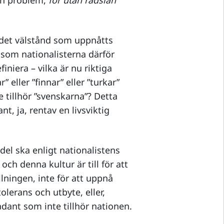
och problem,
för utan rädslan
t det välstånd som uppnåtts
som nationalisterna därför
iniera – vilka är nu riktiga
” eller ”finnar” eller ”turkar”
 tillhör ”svenskarna”? Detta
nt, ja, rentav en livsviktig
el ska enligt nationalistens
 och denna kultur är till för att
ningen, inte för att uppnå
olerans och utbyte, eller,
dant som inte tillhör nationen.