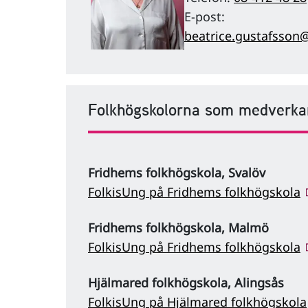
E-post:
beatrice.gustafsson@
Folkhögskolorna som medverkar
Fridhems folkhögskola, Svalöv
FolkisUng på Fridhems folkhögskola
Fridhems folkhögskola, Malmö
FolkisUng på Fridhems folkhögskola
Hjälmared folkhögskola, Alingsås
FolkisUng på Hjälmared folkhögskola