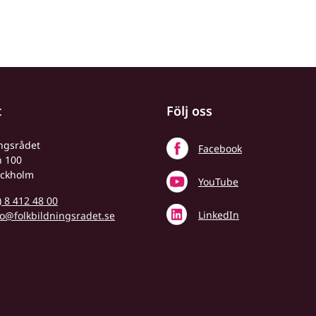
t
Följ oss
ingsrådet
Facebook
n 100
ockholm
YouTube
) 8 412 48 00
LinkedIn
fo@folkbildningsradet.se