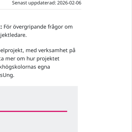
Senast uppdaterad:
2026-02-06
:
För övergripande frågor om
ojektledare.
delprojekt, med verksamhet på
eta mer om hur projektet
olkhögskolornas egna
kisUng.