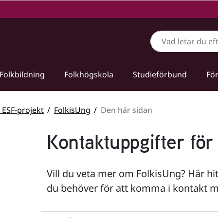
Sök
Folkbildning
Folkhögskola
Studieförbund
För
 ESF-projekt
FolkisUng
Den här sidan
Kontaktuppgifter för
Vill du veta mer om FolkisUng? Här hit
du behöver för att komma i kontakt m