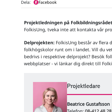
Dela:
Facebook
Projektledningen på Folkbildningsrådet
FolkisUng, tveka inte att kontakta vår pr
Delprojekten:
FolkisUng består av flera 
folkhögskolor runt om i landet. Vill du v
bedrivs i respektive delprojekt? Besök f
webbplatser - vi länkar dig direkt till Fol
Projektledare
Beatrice Gustafsson
Telefon:
08-412 48 28