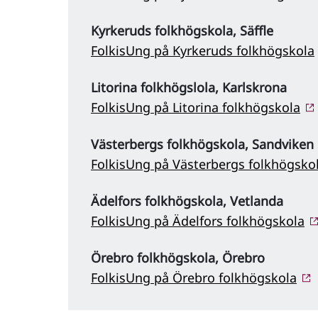
Kyrkeruds folkhögskola, Säffle
FolkisUng på Kyrkeruds folkhögskola
Litorina folkhögslola, Karlskrona
FolkisUng på Litorina folkhögskola
Västerbergs folkhögskola, Sandviken
FolkisUng på Västerbergs folkhögsko
Ädelfors folkhögskola, Vetlanda
FolkisUng på Ädelfors folkhögskola
Örebro folkhögskola, Örebro
FolkisUng på Örebro folkhögskola