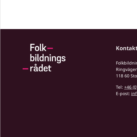
Kontak
Folkbildn
Ringväge
118 60 St
Tel:
+46 (0
E-post:
in