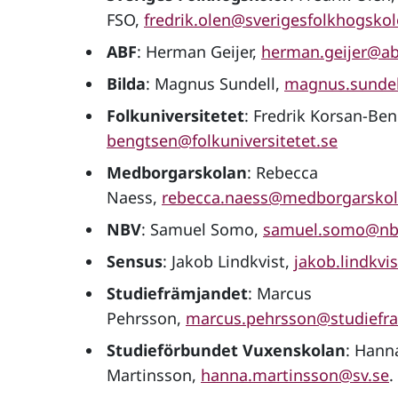
FSO,
fredrik.olen@sverigesfolkhogskol
ABF
: Herman Geijer,
herman.geijer@ab
Bilda
: Magnus Sundell,
magnus.sundel
Folkuniversitetet
: Fredrik Korsan-Be
bengtsen@folkuniversitetet.se
Medborgarskolan
: Rebecca
Naess,
rebecca.naess@medborgarskol
NBV
: Samuel Somo,
samuel.somo@nb
Sensus
: Jakob Lindkvist,
jakob.lindkvi
Studiefrämjandet
: Marcus
Pehrsson,
marcus.pehrsson@studiefra
Studieförbundet Vuxenskolan
: Hann
Martinsson,
hanna.martinsson@sv.se
.