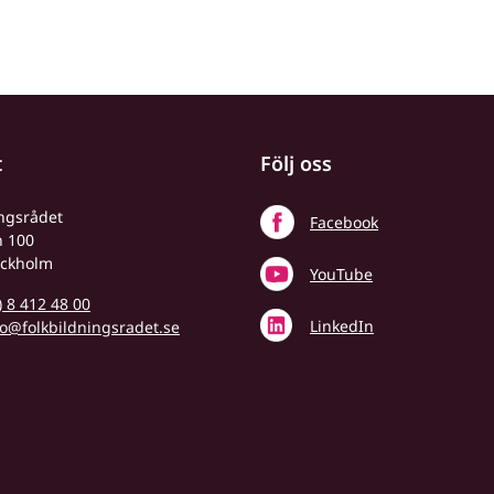
t
Följ oss
ingsrådet
Facebook
n 100
ockholm
YouTube
) 8 412 48 00
LinkedIn
fo@folkbildningsradet.se