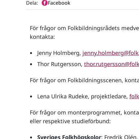
Dela:
Facebook
För frågor om Folkbildningsrådets medv
kontakta:
Jenny Holmberg,
jenny.holmberg@folk
Thor Rutgersson,
thor.rutgersson@folk
För frågor om Folkbildningsscenen, konta
Lena Ulrika Rudeke, projektledare,
fol
För frågor om monterprogrammet, kontak
eller respektive studieförbund:
Sveriges Folkhögskolor
: Fredrik Olén