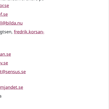
or.se
f.se
l@bilda.nu
ngtsen,
fredrik.korsan-
an.se
v.se
st@sensus.se
mjandet.se
a