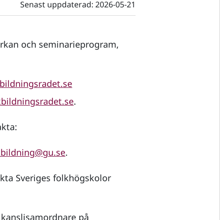
Senast uppdaterad:
2026-05-21
erkan och seminarieprogram,
bildningsradet.se
bildningsradet.se
.
kta:
kbildning@gu.se
.
ta Sveriges folkhögskolor
, kanslisamordnare på