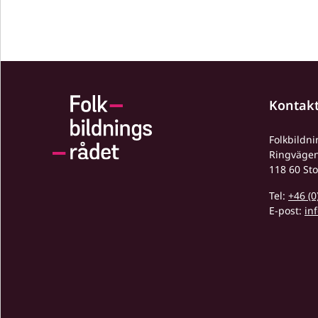
Kontak
Folkbildn
Ringväge
118 60 St
Tel:
+46 (0
E-post:
in