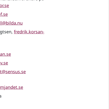
or.se
f.se
l@bilda.nu
ngtsen,
fredrik.korsan-
an.se
v.se
st@sensus.se
mjandet.se
a