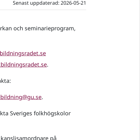
Senast uppdaterad:
2026-05-21
erkan och seminarieprogram,
bildningsradet.se
bildningsradet.se
.
kta:
kbildning@gu.se
.
ta Sveriges folkhögskolor
, kanslisamordnare på