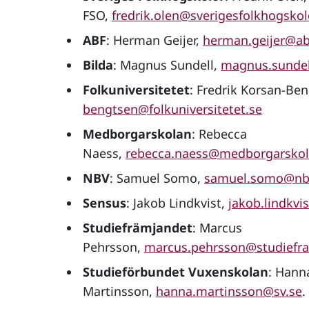
FSO,
fredrik.olen@sverigesfolkhogskol
ABF
: Herman Geijer,
herman.geijer@ab
Bilda
: Magnus Sundell,
magnus.sundel
Folkuniversitetet
: Fredrik Korsan-Be
bengtsen@folkuniversitetet.se
Medborgarskolan
: Rebecca
Naess,
rebecca.naess@medborgarskol
NBV
: Samuel Somo,
samuel.somo@nb
Sensus
: Jakob Lindkvist,
jakob.lindkvi
Studiefrämjandet
: Marcus
Pehrsson,
marcus.pehrsson@studiefra
Studieförbundet Vuxenskolan
: Hann
Martinsson,
hanna.martinsson@sv.se
.