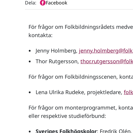
Dela:
Facebook
För frågor om Folkbildningsrådets medv
kontakta:
Jenny Holmberg,
jenny.holmberg@folk
Thor Rutgersson,
thor.rutgersson@folk
För frågor om Folkbildningsscenen, konta
Lena Ulrika Rudeke, projektledare,
fol
För frågor om monterprogrammet, kontak
eller respektive studieförbund:
Sveriges Folkhögskolor
: Fredrik Olén