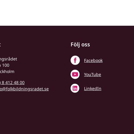
t
Följ oss
ingsrådet
Facebook
n 100
ockholm
YouTube
) 8 412 48 00
LinkedIn
fo@folkbildningsradet.se