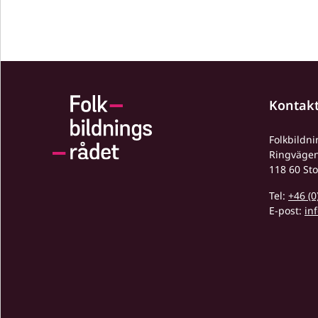
Kontak
Folkbildn
Ringväge
118 60 St
Tel:
+46 (0
E-post:
in