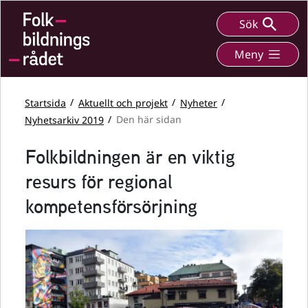
Sök
Meny
Startsida
Aktuellt och projekt
Nyheter
Nyhetsarkiv 2019
Den här sidan
Folkbildningen är en viktig
resurs för regional
kompetensförsörjning