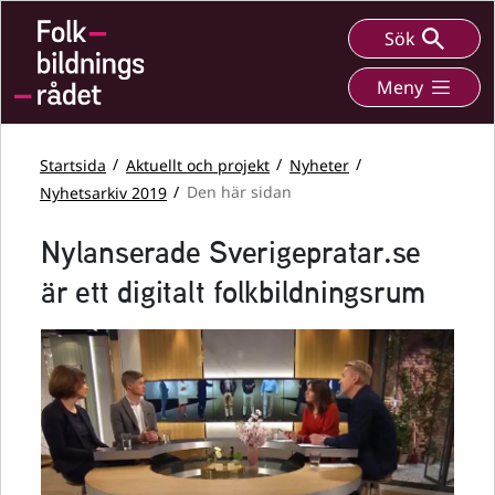
Sök
Meny
Startsida
Aktuellt och projekt
Nyheter
Nyhetsarkiv 2019
Den här sidan
Nylanserade Sverigepratar.se
är ett digitalt folkbildningsrum