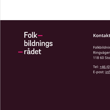
Kontak
Folkbildn
Ringväge
118 60 St
Tel:
+46 (0
E-post:
in