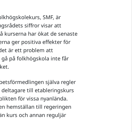
olkhögskolekurs, SMF, är
gsrådets siffror visar att
å kurserna har ökat de senaste
erna ger positiva effekter för
det är ett problem att
 gå på folkhögskola inte får
ket.
betsförmedlingen själva regler
deltagare till etableringskurs
likten för vissa nyanlända.
en hemställan till regeringen
män kurs och annan reguljär