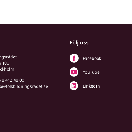
t
Följ oss
ingsrådet
Facebook
n 100
ockholm
YouTube
) 8 412 48 00
LinkedIn
fo@folkbildningsradet.se