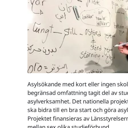
Asylsökande med kort eller ingen sko
begränsad omfattning tagit del av st
asylverksamhet. Det nationella projekt
ska bidra till en bra start och göra asy
Projektet finansieras av Länsstyrelse
mellan sex olika studieförbund.