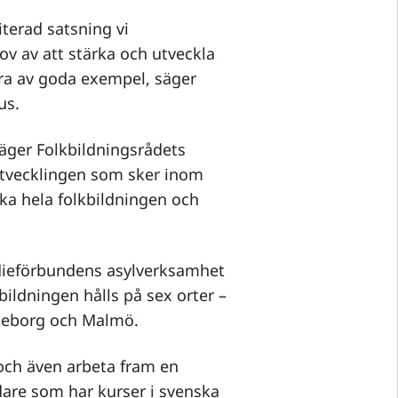
iterad satsning vi
ov av att stärka och utveckla
 av goda exempel, säger
us.
 säger Folkbildningsrådets
utvecklingen som sker inom
rka hela folkbildningen och
udieförbundens asylverksamhet
bildningen hålls på sex orter –
teborg och Malmö.
och även arbeta fram en
edare som har kurser i svenska