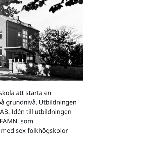
kola att starta en
 på grundnivå. Utbildningen
B. Idén till utbildningen
t FAMN, som
s med sex folkhögskolor