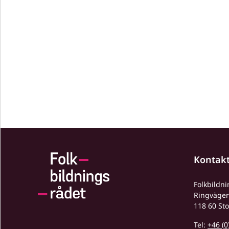
Kontak
Folkbildn
Ringväge
118 60 St
Tel:
+46 (0