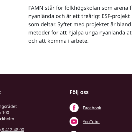
FAMN står för folkhögskolan som arena 
nyanlända och är ett treårigt ESF-projekt
som deltar. Syftet med projektet är bland
metoder för att hjälpa unga nyanlända at
och att komma i arbete.
t
Följ oss
ingsrådet
Facebook
n 100
ockholm
YouTube
) 8 412 48 00