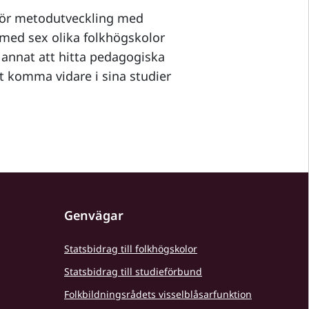
för metodutveckling med
 med sex olika folkhögskolor
 annat att hitta pedagogiska
t komma vidare i sina studier
Genvägar
Statsbidrag till folkhögskolor
Statsbidrag till studieförbund
Folkbildningsrådets visselblåsarfunktion