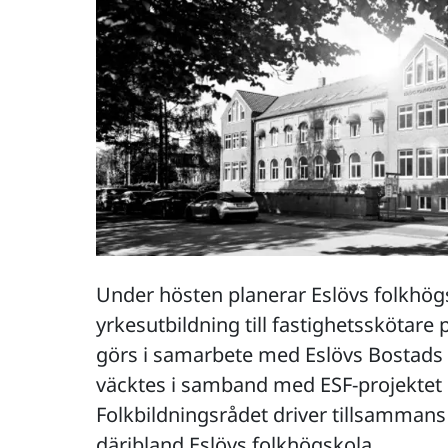
Under hösten planerar Eslövs folkhögs
yrkesutbildning till fastighetsskötare
görs i samarbete med Eslövs Bostads A
väcktes i samband med ESF-projekte
Folkbildningsrådet driver tillsamman
däribland Eslövs folkhögskola.