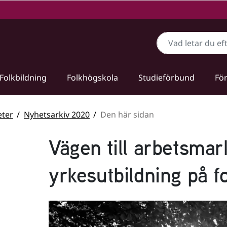
Sök
Folkbildning
Folkhögskola
Studieförbund
För
ter
Nyhetsarkiv 2020
Den här sidan
Vägen till arbetsma
yrkesutbildning på f