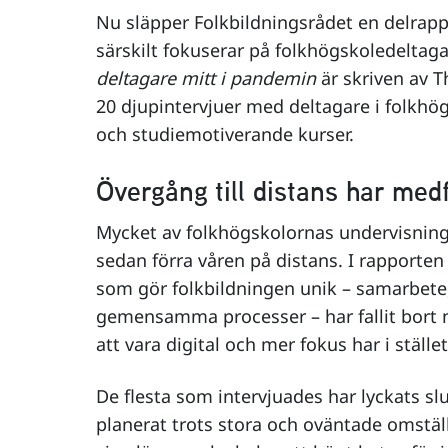
Nu släpper Folkbildningsrådet en delrap
särskilt fokuserar på folkhögskoledeltag
deltagare mitt i pandemin
är skriven av 
20 djupintervjuer med deltagare i folkhö
och studiemotiverande kurser.
Övergång till distans har med
Mycket av folkhögskolornas undervisning 
sedan förra våren på distans. I rapporten
som gör folkbildningen unik – samarbete,
gemensamma processer – har fallit bort n
att vara digital och mer fokus har i ställ
De flesta som intervjuades har lyckats sl
planerat trots stora och oväntade omstäl