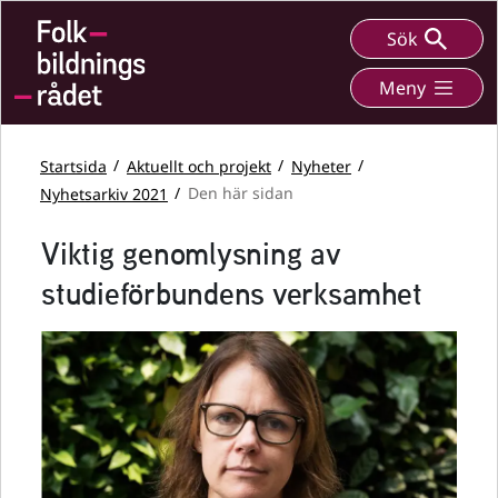
Sök
Meny
Startsida
Aktuellt och projekt
Nyheter
Nyhetsarkiv 2021
Den här sidan
Viktig genomlysning av
studieförbundens verksamhet