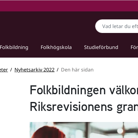
Sök
Folkbildning
Folkhögskola
Studieförbund
För
ter
Nyhetsarkiv 2022
Den här sidan
Folkbildningen välk
Riksrevisionens gra