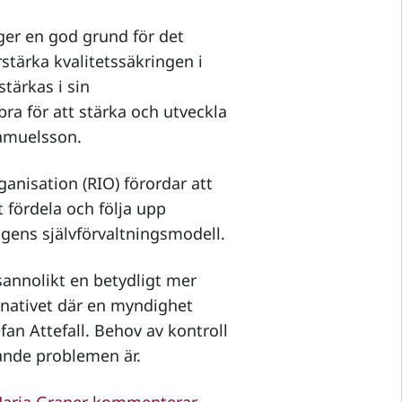
er en god grund för det
stärka kvalitetssäkringen i
tärkas i sin
ra för att stärka och utveckla
Samuelsson.
anisation (RIO) förordar att
 fördela och följa upp
agens självförvaltningsmodell.
sannolikt en betydligt mer
rnativet där en myndighet
fan Attefall. Behov av kontroll
tande problemen är.