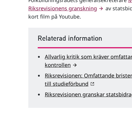
Folkbildningsrådets generalsekreterare
M
Riksrevisionens granskning
av statsbid
kort film på Youtube.
Relaterad information
Allvarlig kritik som kräver omfatt
kontrollen
Riksrevisionen: Omfattande brister
till studieförbund
Riksrevisionen granskar statsbidra