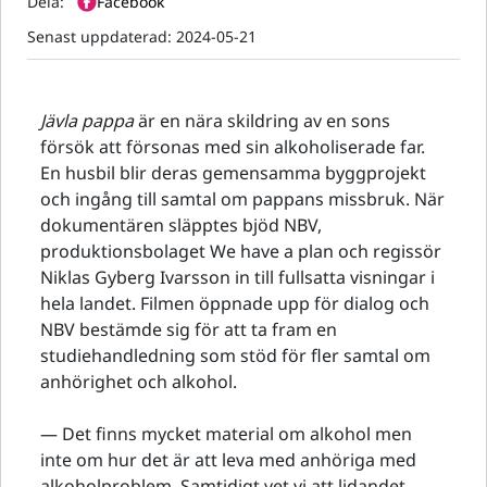
Dela:
Facebook
Senast uppdaterad:
2024-05-21
Jävla pappa
är en nära skildring av en sons
försök att försonas med sin alkoholiserade far.
En husbil blir deras gemensamma byggprojekt
och ingång till samtal om pappans missbruk. När
dokumentären släpptes bjöd NBV,
produktionsbolaget We have a plan och regissör
Niklas Gyberg Ivarsson in till fullsatta visningar i
hela landet. Filmen öppnade upp för dialog och
NBV bestämde sig för att ta fram en
studiehandledning som stöd för fler samtal om
anhörighet och alkohol.
— Det finns mycket material om alkohol men
inte om hur det är att leva med anhöriga med
alkoholproblem. Samtidigt vet vi att lidandet