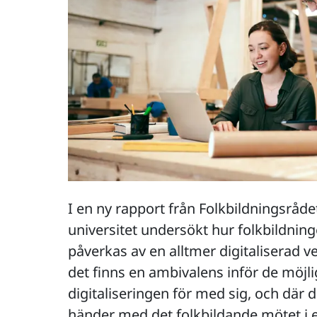
I en ny rapport från Folkbildningsråd
universitet undersökt hur folkbildni
påverkas av en alltmer digitaliserad ve
det finns en ambivalens inför de möj
digitaliseringen för med sig, och där d
händer med det folkbildande mötet i e