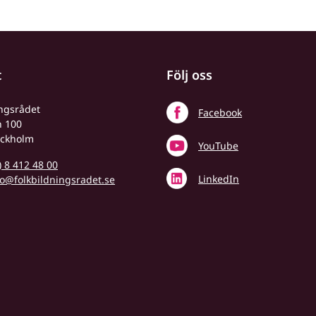
t
Följ oss
ingsrådet
Facebook
n 100
ockholm
YouTube
) 8 412 48 00
LinkedIn
fo@folkbildningsradet.se