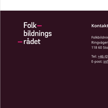
Kontak
Folkbildn
Ringväge
118 60 St
Tel:
+46 (0
E-post:
in