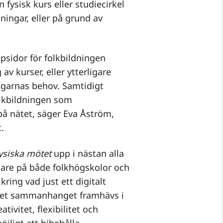
n fysisk kurs eller studiecirkel
ingar, eller på grund av
psidor för folkbildningen
v kurser, eller ytterligare
agarnas behov. Samtidigt
lkbildningen som
 på nätet, säger Eva Åström,
.
fysiska mötet
upp i nästan alla
gare på både folkhögskolor och
ring vad just ett digitalt
 det sammanhanget framhävs i
tivitet, flexibilitet och