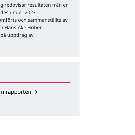
ng redovisar resultaten från en
des under 2023.
omförts och sammanställts av
ch Hans-Åke Höber
) på uppdrag av
 om rapporten