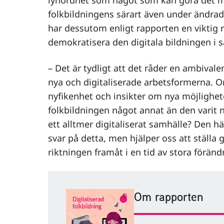
lyhördhet som något som kan göra det mö
folkbildningens särart även under ändrad
har dessutom enligt rapporten en viktig ro
demokratisera den digitala bildningen i 
– Det är tydligt att det råder en ambival
nya och digitaliserade arbetsformerna. 
nyfikenhet och insikter om nya möjlighete
folkbildningen något annat än den varit n
ett alltmer digitaliserat samhälle? Den h
svar på detta, men hjälper oss att ställa 
riktningen framåt i en tid av stora föränd
Om rapporten