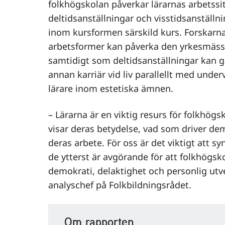
folkhögskolan påverkar lärarnas arbetssi
deltidsanställningar och visstidsanställnin
inom kursformen särskild kurs. Forskarn
arbetsformer kan påverka den yrkesmässig
samtidigt som deltidsanställningar kan gö
annan karriär vid liv parallellt med unde
lärare inom estetiska ämnen.
– Lärarna är en viktig resurs för folkhö
visar deras betydelse, vad som driver dem
deras arbete. För oss är det viktigt att sy
de ytterst är avgörande för att folkhögsko
demokrati, delaktighet och personlig utv
analyschef på Folkbildningsrådet.
Om rapporten