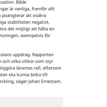
tuation. Både
gar är vanliga, framför allt
a poängterar att osäkra
a stabiliteten negativt,
ra det möjligt att hålla en
rvisningen, exempelvis för
gskolans uppdrag. Rapporten
 och vilka villkor som styr
nliggöra lärarnas roll, eftersom
lan ska kunna bidra till
eckling, säger Johan Ernestam,