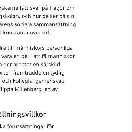
skarna fått svar på frågor om
gskolan, och hur de ser på sin
arkårens sociala sammansättning
vt konstanta över tid.
idra till människors personliga
vara en del i att få människor
a ger arbetet en särskild
rten framträdde en tydlig
, och kollegial gemenskap
ilippa Millenberg, en av
llningsvillkor
a förutsättningar för