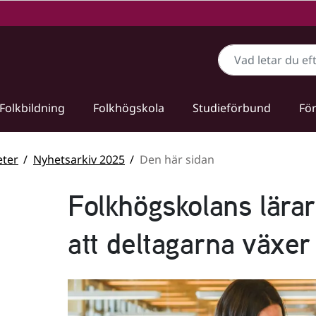
Sök
Folkbildning
Folkhögskola
Studieförbund
För
ter
Nyhetsarkiv 2025
Den här sidan
Folkhögskolans lärare 
att deltagarna växer