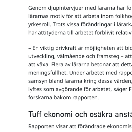
Genom djupintervjuer med lärarna har for
lärarnas motiv för att arbeta inom folkhö
yrkesroll. Trots vissa förändringar i lär
har attityderna till arbetet förblivit relati
– En viktig drivkraft är möjligheten att b
utveckling, välmående och framsteg – att 
att växa. Flera av lärarna betonar att dett
meningsfullhet. Under arbetet med rappo
samsyn bland lärarna kring dessa värden
lyftes som avgörande för arbetet, säger F
forskarna bakom rapporten.
Tuff ekonomi och osäkra anstä
Rapporten visar att förändrade ekonomisk