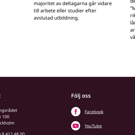
de
majoritet av deltagarna går vidare
”M
till arbete eller studier efter
r
avslutad utbildning.
lå
a
vå
t
Följ oss
ingsrådet
Facebook
n 100
ockholm
YouTube
) 8 412 48 00