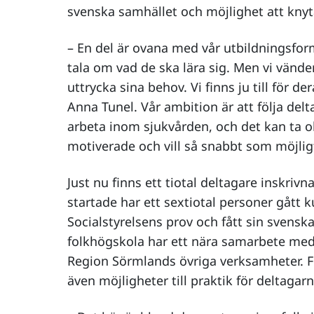
svenska samhället och möjlighet att knyt
– En del är ovana med vår utbildningsform 
tala om vad de ska lära sig. Men vi vänder
uttrycka sina behov. Vi finns ju till för de
Anna Tunel. Vår ambition är att följa delt
arbeta inom sjukvården, och det kan ta ol
motiverade och vill så snabbt som möjligt
Just nu finns ett tiotal deltagare inskriv
startade har ett sextiotal personer gått ku
Socialstyrelsens prov och fått sin svenska
folkhögskola har ett nära samarbete me
Region Sörmlands övriga verksamheter. F
även möjligheter till praktik för deltagarn