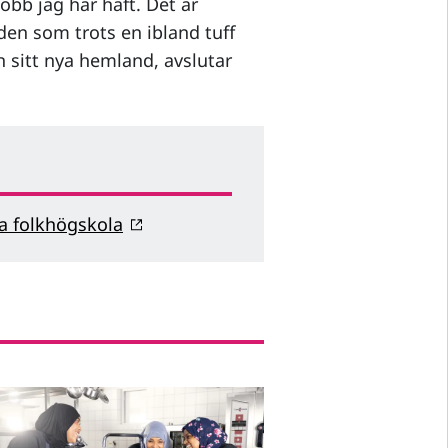
obb jag har haft. Det är
den som trots en ibland tuff
h sitt nya hemland, avslutar
a folkhögskola