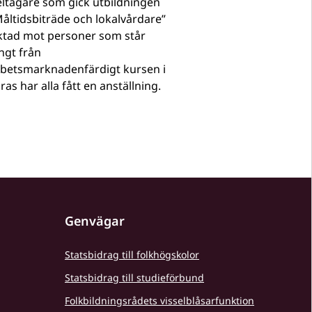
ltagare som gick utbildningen
åltidsbiträde och lokalvårdare”
iktad mot personer som står
ngt från
rbetsmarknadenfärdigt kursen i
ras har alla fått en anställning.
Genvägar
Statsbidrag till folkhögskolor
Statsbidrag till studieförbund
Folkbildningsrådets visselblåsarfunktion