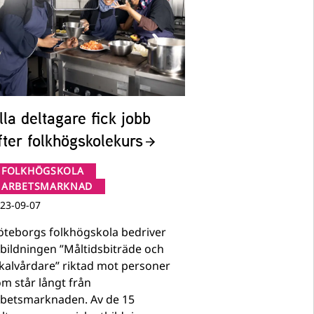
lla deltagare fick jobb
fter folkhögskolekurs
FOLKHÖGSKOLA
ARBETSMARKNAD
23-09-07
öteborgs folkhögskola bedriver
bildningen ”Måltidsbiträde och
kalvårdare” riktad mot personer
m står långt från
rbetsmarknaden. Av de 15