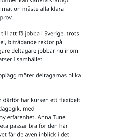
rutiner kan variera kraftigt
itimation måste alla klara
 prov.
ill att få jobba i Sverige, trots
el, biträdande rektor på
gare deltagare jobbar nu inom
atser i samhället.
pplägg möter deltagarnas olika
därför har kursen ett flexibelt
edagogik, med
ny erfarenhet. Anna Tunel
beta passar bra för den här
t får de även inblick i det