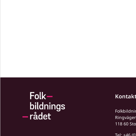
Kontak
Folkbildn
Ringväge
118 60 St
Tel:
+46 (0