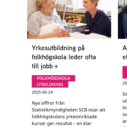
Yrkesutbildning på
A
folkhögskola leder ofta
e
till jobb
FOLKHÖGSKOLA
20
UTBILDNING
2025-06-24
G
ut
Nya siffror från
lo
Statistikmyndigheten SCB visar att
so
folkhögskolans yrkesinriktade
a
kurser ger resultat – en klar