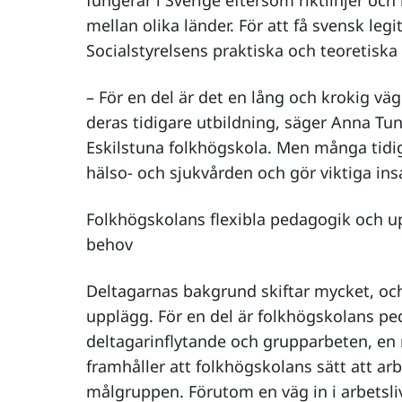
fungerar i Sverige eftersom riktlinjer och 
mellan olika länder. För att få svensk leg
Socialstyrelsens praktiska och teoretiska
– För en del är det en lång och krokig väg t
deras tidigare utbildning, säger Anna Tun
Eskilstuna folkhögskola. Men många tidi
hälso- och sjukvården och gör viktiga ins
Folkhögskolans flexibla pedagogik och u
behov
Deltagarnas bakgrund skiftar mycket, och 
upplägg. För en del är folkhögskolans p
deltagarinflytande och grupparbeten, en 
framhåller att folkhögskolans sätt att ar
målgruppen. Förutom en väg in i arbetslive