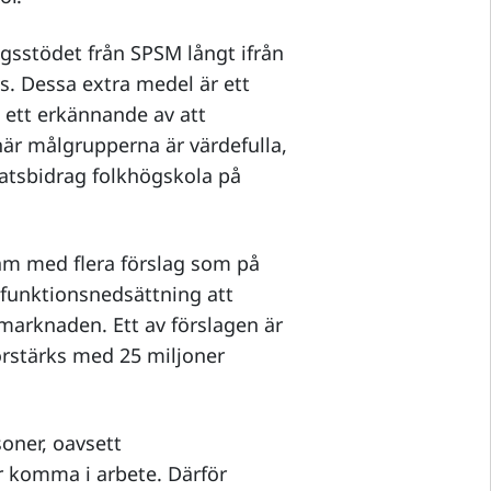
ngsstödet från SPSM långt ifrån
ns. Dessa extra medel är ett
å ett erkännande av att
är målgrupperna är värdefulla,
tatsbidrag folkhögskola på
am med flera förslag som på
 funktionsnedsättning att
smarknaden. Ett av förslagen är
förstärks med 25 miljoner
soner, oavsett
er komma i arbete. Därför