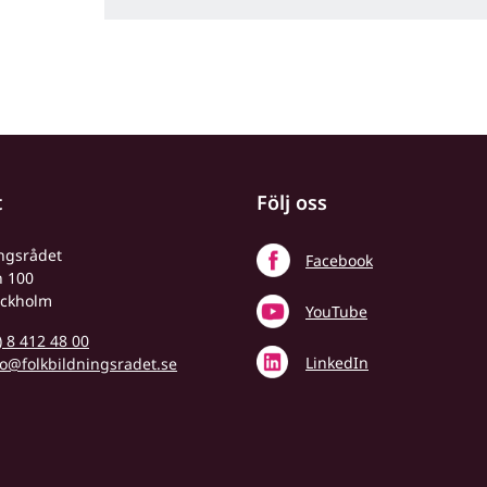
t
Följ oss
ingsrådet
Facebook
n 100
ockholm
YouTube
) 8 412 48 00
LinkedIn
fo@folkbildningsradet.se