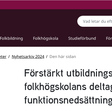
Sök
Folkbildning
Folkhögskola
Studieförbund
För
ter
Nyhetsarkiv 2024
Den här sidan
Förstärkt utbildning
folkhögskolans delt
funktionsnedsättnin