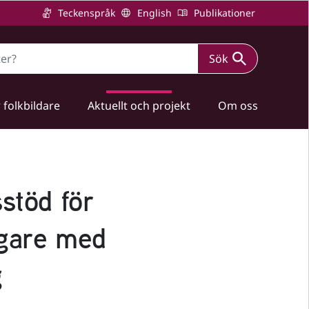
Teckenspråk
English
Publikationer
Sök
 folkbildare
Aktuellt och projekt
Om oss
sstöd för
agare med
g