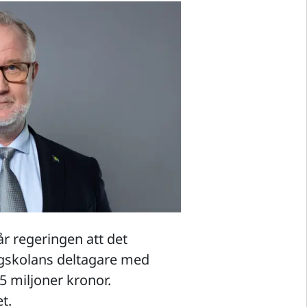
år regeringen att det
ögskolans deltagare med
5 miljoner kronor.
t.