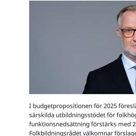
I budgetpropositionen för 2025 föresl
särskilda utbildningsstödet för folkh
funktionsnedsättning förstärks med 2
Folkbildningsrådet välkomnar förslage