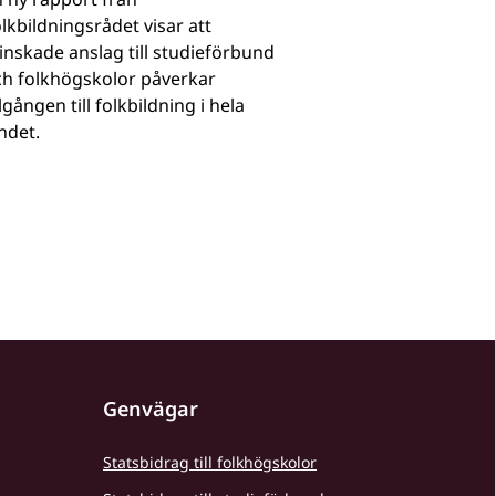
lkbildningsrådet visar att
nskade anslag till studieförbund
ch folkhögskolor påverkar
llgången till folkbildning i hela
ndet.
Genvägar
Statsbidrag till folkhögskolor