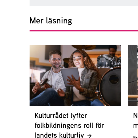
Mer läsning
Kulturrådet lyfter
N
folkbildningens roll för
m
landets kulturliv
En