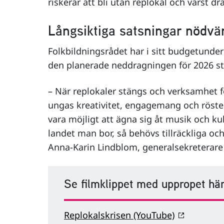
riskerar att bli utan replokal och värst 
Långsiktiga satsningar nödvä
Folkbildningsrådet har i sitt budgetunderl
den planerade neddragningen för 2026 s
– När replokaler stängs och verksamhet fö
ungas kreativitet, engagemang och röster
vara möjligt att ägna sig åt musik och kult
landet man bor, så behövs tillräckliga och
Anna-Karin Lindblom, generalsekreterare 
Se filmklippet med uppropet hä
Replokalskrisen (YouTube)