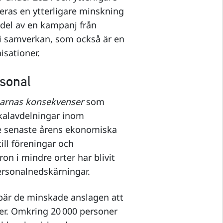
neras en ytterligare minskning
 del av en kampanj från
i samverkan, som också är en
isationer.
rsonal
arnas konsekvenser
som
lokalavdelningar inom
de senaste årens ekonomiska
till föreningar och
n i mindre orter har blivit
ersonalnedskärningar.
bär de minskade anslagen att
ner. Omkring 20 000 personer