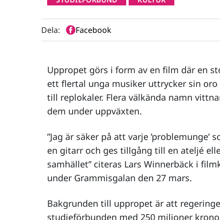
Dela:
Facebook
Uppropet görs i form av en film där en sto
ett flertal unga musiker uttrycker sin or
till replokaler. Flera välkända namn vittn
dem under uppväxten.
”Jag är säker på att varje ’problemunge’ 
en gitarr och ges tillgång till en ateljé ell
samhället” citeras Lars Winnerbäck i fil
under Grammisgalan den 27 mars.
Bakgrunden till uppropet är att regeringe
studieförbunden med 250 miljoner kronor