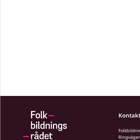
Kontak
Folkbildn
Ringväge