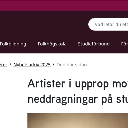
Sök
Folkbildning
Folkhögskola
Studieförbund
För
ter
Nyhetsarkiv 2025
Den här sidan
Artister i upprop mo
neddragningar på st