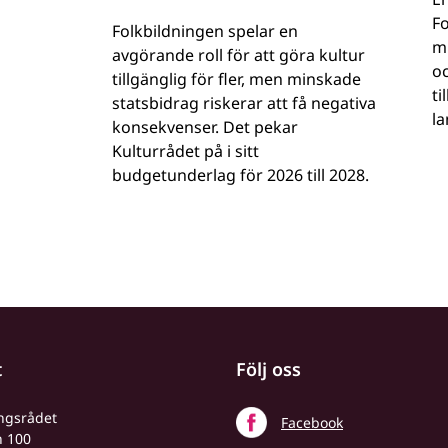
Fo
Folkbildningen spelar en
mi
avgörande roll för att göra kultur
o
tillgänglig för fler, men minskade
ti
statsbidrag riskerar att få negativa
la
konsekvenser. Det pekar
Kulturrådet på i sitt
budgetunderlag för 2026 till 2028.
t
Följ oss
ingsrådet
Facebook
n 100