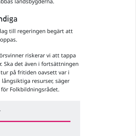
drabbas landsbygderna.
ndiga
ag till regeringen begärt att
toppas.
rsvinner riskerar vi att tappa
. Ska det även i fortsättningen
ur på fritiden oavsett var i
 långsiktiga resurser, säger
för Folkbildningsrådet.
r