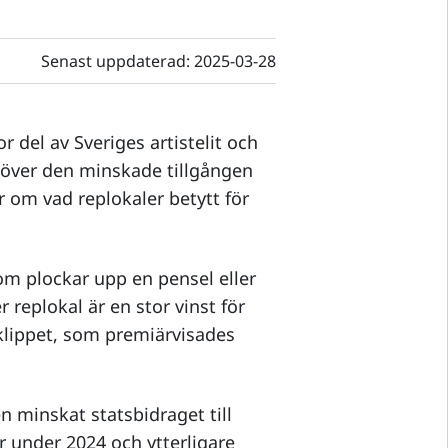
Senast uppdaterad:
2025-03-28
r del av Sveriges artistelit och
o över den minskade tillgången
ar om vad replokaler betytt för
som plockar upp en pensel eller
er replokal är en stor vinst för
mklippet, som premiärvisades
n minskat statsbidraget till
 under 2024 och ytterligare