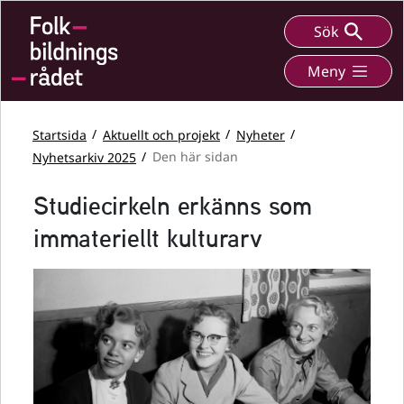
Sök
Meny
Startsida
Aktuellt och projekt
Nyheter
Nyhetsarkiv 2025
Den här sidan
Studiecirkeln erkänns som
immateriellt kulturarv