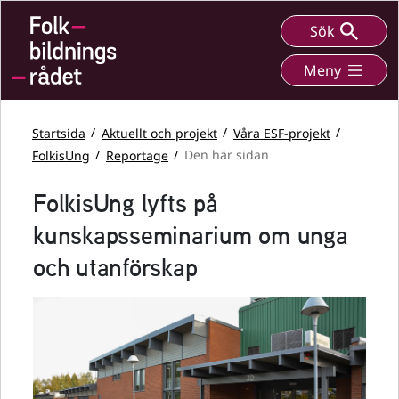
Sök
Meny
Startsida
Aktuellt och projekt
Våra ESF-projekt
FolkisUng
Reportage
Den här sidan
FolkisUng lyfts på
kunskapsseminarium om unga
och utanförskap