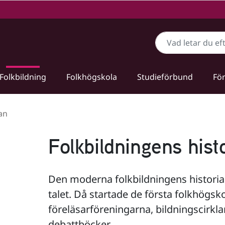
Sök
Folkbildning
Folkhögskola
Studieförbund
För
an
Folkbildningens hist
Den moderna folkbildningens historia 
talet. Då startade de första folkhögsko
föreläsarföreningarna, bildningscirkla
debattböcker.