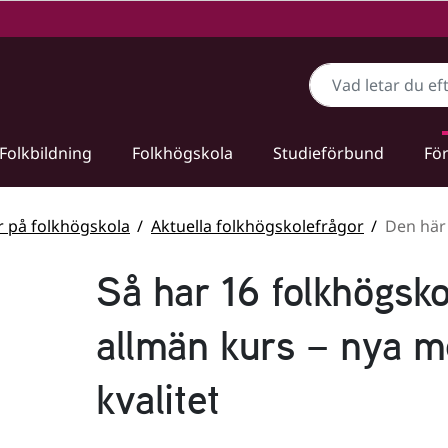
Sök
Folkbildning
Folkhögskola
Studieförbund
För
r på folkhögskola
Aktuella folkhögskolefrågor
Den här
Så har 16 folkhögsko
allmän kurs – nya m
kvalitet