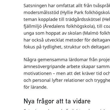
Satsningen har omfattat allt från tvåspr
modersmålsstöd (Hyllie Park folkhögsko
teman kopplade till trädgårdsskötsel (He
fjällmiljö (Åredalens folkhögskola), till 
unga som hoppat av skolan (Malmö folkhö
har också utvecklat metoder för deltaga
fokus på tydlighet, struktur och deltagari
Några gemensamma lärdomar från projekt
ämnesövergripande arbete skapar sam
motivationen – men att det kräver tid oc
och personal lyfter relationer och trygg
för lärande.
Nya frågor att ta vidare