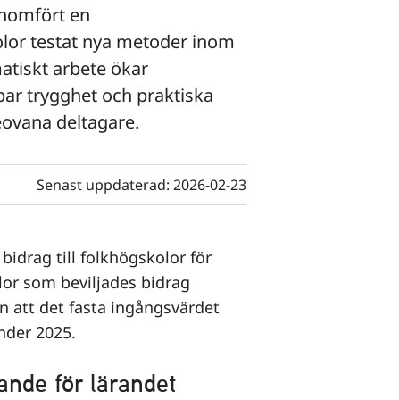
enomfört en
olor testat nya metoder inom
matiskt arbete ökar
par trygghet och praktiska
eovana deltagare.
Senast uppdaterad:
2026-02-23
bidrag till folkhögskolor för
lor som beviljades bidrag
an att det fasta ingångsvärdet
nder 2025.
ande för lärandet