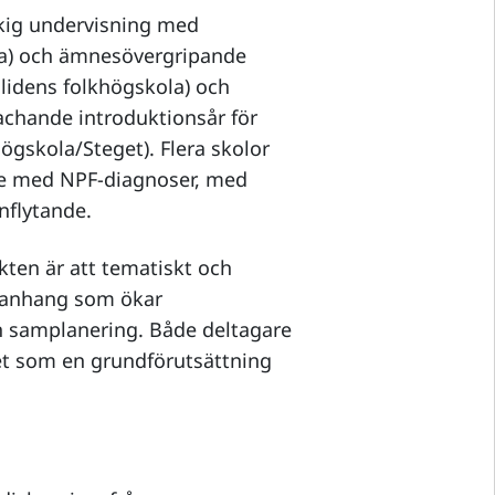
åkig undervisning med
la) och ämnesövergripande
llidens folkhögskola) och
coachande introduktionsår för
gskola/Steget). Flera skolor
re med NPF-diagnoser, med
nflytande.
en är att tematiskt och
manhang som ökar
h samplanering. Både deltagare
het som en grundförutsättning